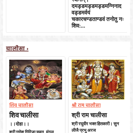
दमड्डमड्डमड्डमन्निनाद
वड्डमर्वयं
चकारचण्डताण्डवं तनोतु नः
शिव:...
चालीसा ›
शिव चालीसा
श्री राम चालीसा
शिव
चालीसा
श्री राम चालीसा
।।दोहा।।
श्री
रघुवीर
भक्त
हितकारी।
सुन
लीजै
प्रभु
अरज
श्री
गणेश
गिरिजा
सुवन
मंगल
,