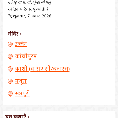
काँवड़ यात्रा
,
गोलकुंडा बोनालू
रवींद्रनाथ टैगोर पुण्यतिथि
🐅 शुक्रवार, 7 अगस्त 2026
मंदिर ›
उज्जैन
कांचीपुरम
काशी (वाराणसी/बनारस)
मथुरा
सप्तपुरी
व्रत कथाएँ ›