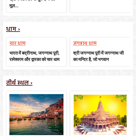
मूल
...
धाम ›
चार धाम
जगन्नाथ धाम
भारत
में
बद्रीनाथ
,
जगन्नाथ
पूरी
,
श्री
जगन्नाथ
पूरी
में
जगन्नाथ
जी
रामेश्वरम
और
द्वारका
को
चार
धाम
का
मन्दिर
है
,
जो
भगवान
तीर्थ स्थल ›